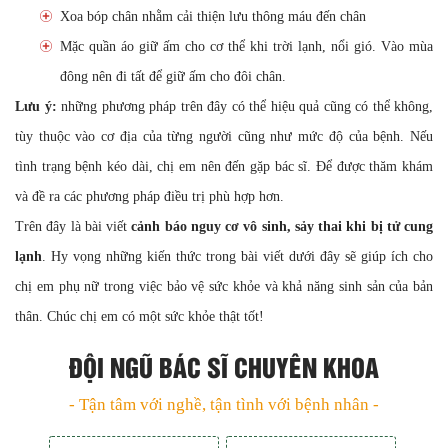
Xoa bóp chân nhằm cải thiện lưu thông máu đến chân
Mặc quần áo giữ ấm cho cơ thể khi trời lạnh, nổi gió. Vào mùa
đông nên đi tất để giữ ấm cho đôi chân.
Lưu ý:
những phương pháp trên đây có thể hiệu quả cũng có thể không,
tùy thuộc vào cơ địa của từng người cũng như mức độ của bệnh. Nếu
tình trạng bệnh kéo dài, chị em nên đến gặp bác sĩ. Để được thăm khám
và đề ra các phương pháp điều trị phù hợp hơn.
Trên đây là bài viết
cảnh báo nguy cơ vô sinh, sảy thai khi bị tử cung
lạnh
. Hy vọng những kiến thức trong bài viết dưới đây sẽ giúp ích cho
chị em phụ nữ trong việc bảo vệ sức khỏe và khả năng sinh sản của bản
thân. Chúc chị em có một sức khỏe thật tốt!
ĐỘI NGŨ BÁC SĨ CHUYÊN KHOA
- Tận tâm với nghề, tận tình với bệnh nhân -