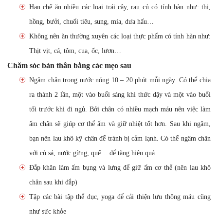
Hạn chế ăn nhiều các loại trái cây, rau củ có tính hàn như: thị,
hồng, bưởi, chuối tiêu, sung, mía, dưa hấu…
Không nên ăn thường xuyên các loại thực phẩm có tính hàn như:
Thịt vịt, cá, tôm, cua, ốc, lươn…
Chăm sóc bản thân bằng các mẹo sau
Ngâm chân trong nước nóng 10 – 20 phút mỗi ngày. Có thể chia
ra thành 2 lần, một vào buổi sáng khi thức dậy và một vào buổi
tối trước khi đi ngủ. Bởi chân có nhiều mạch máu nên việc làm
ấm chân sẽ giúp cơ thể ấm và giữ nhiệt tốt hơn. Sau khi ngâm,
bạn nên lau khô kỹ chân để tránh bị cảm lạnh. Có thể ngâm chân
với củ sả, nước gừng, quế… để tăng hiệu quả.
Đắp khăn làm ấm bụng và lưng để giữ ấm cơ thể (nên lau khô
chân sau khi đắp)
Tập các bài tập thể dục, yoga để cải thiện lưu thông máu cũng
như sức khỏe