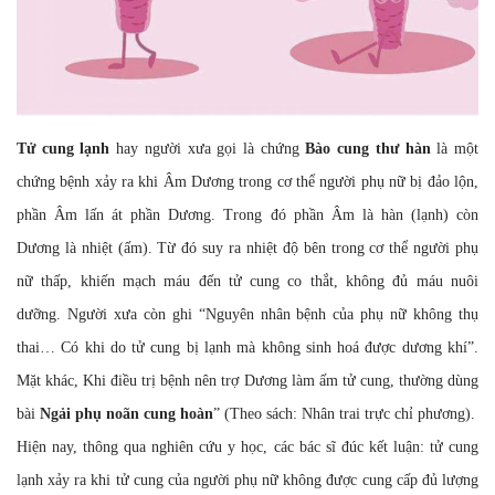
Tử cung lạnh
hay người xưa gọi là chứng
Bào cung thư hàn
là một
chứng bệnh xảy ra khi Âm Dương trong cơ thể người phụ nữ bị đảo lộn,
phần Âm lấn át phần Dương. Trong đó phần Âm là hàn (lạnh) còn
Dương là nhiệt (ấm). Từ đó suy ra nhiệt độ bên trong cơ thể người phụ
nữ thấp, khiến mạch máu đến tử cung co thắt, không đủ máu nuôi
dưỡng. Người xưa còn ghi “Nguyên nhân bệnh của phụ nữ không thụ
thai… Có khi do tử cung bị lạnh mà không sinh hoá được dương khí”.
Mặt khác, Khi điều trị bệnh nên trợ Dương làm ấm tử cung, thường dùng
bài
Ngải phụ noãn cung hoàn
” (Theo sách: Nhân trai trực chỉ phương).
Hiện nay, thông qua nghiên cứu y học, các bác sĩ đúc kết luận: tử cung
lạnh xảy ra khi tử cung của người phụ nữ không được cung cấp đủ lượng