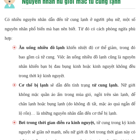
Nguyên nhân nữ giới mắc tử cung lạnh
Có nhiều nguyên nhân dẫn đến tử cung lạnh ở người phụ nữ, một số
nguyên nhân phổ biến mà bạn nên biết. Từ đó có cách phòng ngừa phù
hợp:
Ăn uống nhiều đồ lạnh
khiến nhiệt độ cơ thể giảm, trong đó
bao gồm cả tử cung. Việc ăn uống nhiều đồ lạnh cũng là nguyên
nhân khiến bạn bị đau bụng kinh hoặc kinh nguyệt không đều
trong thời kỳ kinh nguyệt.
Cơ thể bị lạnh
sẽ dẫn đến tình trạng
tử cung lạnh.
Nữ giới
không mặc quần áo ấm trong mùa gió, ngồi trên sàn lạnh, để
chân lạnh hoặc bụng lạnh (do không đi tất, mặc áo quá ngắn để
lộ rốn)… là những nguyên nhân dẫn đến cơ thể bị lạnh.
Bơi trong thời gian diễn ra kinh nguyệt,
tử cung trong kỳ kinh
nguyệt sẽ giãn nở mạnh, nếu nữ giới đi bơi trong thời gian này có