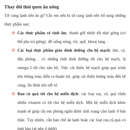
Thay đổi thói quen ăn uống
Tử cung lạnh nên ăn gì? Chị em nếu bị tử cung lạnh nên bổ sung những
thực phẩm sau
:
Các thực phẩm có tính ấm
, thanh giữ nhiệt tốt như gừng (có
thể pha trà gừng), đồ uống nóng, tỏi, quế, khoai lang…
Các loại thực phẩm giàu dinh dưỡng cho hệ mạch:
thịt, cá,
đậu phộng… có những chất dinh dưỡng tốt cho hệ mạch, là
omega-3 tốt cho não bộ. Việc cải thiện hệ mạch giúp quá trình
lưu thông máu diễn ra thuận lợi, giúp cải thiện lượng máu đến tử
cung, ổn định nội tiết tố.
Rau củ quả tốt cho hệ miễn dịch:
các loại rau, củ, quả chứa
nhiều vitamin có lợi cho hệ miễn dịch. Một hệ miễn dịch khỏe
mạnh sẽ giúp chị em phòng ngừa được tình trạng cảm lạnh ở bản
thân. Tuy nhiên, cần hạn chế ăn lạnh hoặc các loại rau,củ,quả có
tính hàn (sẽ nêu ở dưới)