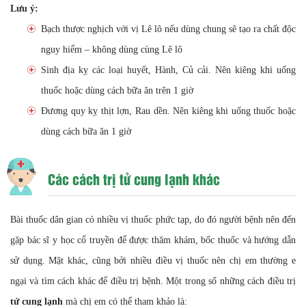
Lưu ý:
Bạch thược nghịch với vị Lê lô nếu dùng chung sẽ tạo ra chất độc
nguy hiểm – không dùng cùng Lê lô
Sinh địa kỵ các loại huyết, Hành, Củ cải. Nên kiêng khi uống
thuốc hoặc dùng cách bữa ăn trên 1 giờ
Đương quy kỵ thịt lợn, Rau dền. Nên kiêng khi uống thuốc hoặc
dùng cách bữa ăn 1 giờ
Các cách trị tử cung lạnh khác
Bài thuốc dân gian có nhiều vị thuốc phức tạp, do đó người bệnh nên đến
gặp bác sĩ y học cổ truyền để được thăm khám, bốc thuốc và hướng dẫn
sử dụng. Mặt khác, cũng bởi nhiều điều vị thuốc nên chị em thường e
ngại và tìm cách khác để điều trị bệnh. Một trong số những cách điều trị
tử cung lạnh
mà chị em có thể tham khảo là: