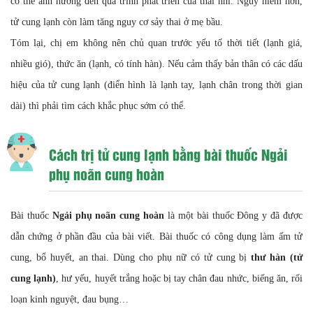
có thể ảnh hưởng đến quá trình phát triển của thai nhi. Nguy hiểm hơn,
tử cung lạnh còn làm tăng nguy cơ sảy thai ở mẹ bầu.
Tóm lại, chị em không nên chủ quan trước yếu tố thời tiết (lạnh giá,
nhiều gió), thức ăn (lạnh, có tính hàn). Nếu cảm thấy bản thân có các dấu
hiệu của tử cung lạnh (điển hình là lạnh tay, lạnh chân trong thời gian
dài) thì phải tìm cách khắc phục sớm có thể.
Cách trị tử cung lạnh bằng bài thuốc Ngải
phụ noãn cung hoàn
Bài thuốc
Ngải phụ noãn cung hoàn
là một bài thuốc Đông y đã được
dẫn chứng ở phần đầu của bài viết. Bài thuốc có công dụng làm ấm tử
cung, bổ huyết, an thai. Dùng cho phụ nữ có tử cung bị
thư hàn (tử
cung lạnh)
, hư yếu, huyết trắng hoặc bị tay chân đau nhức, biếng ăn, rối
loạn kinh nguyệt, đau bụng…