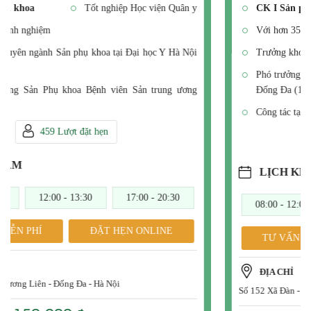
CK I Sản phụ khoa
Tốt nghiệp ĐH Y Hà Nội
Với hơn 35 năm kinh nghiệm
Trưởng khoa Sản BV Dệt may (1984-1996)
Phó trưởng khoa CSSKSS TTYT quận Đống Đa, Nhà hộ sinh
Đống Đa (1996 - 2014)
Công tác tại BV phụ sản Trung Ương
459 Lượt đặt hẹn
LỊCH KHÁM
08:00 - 12:00
12:00 - 13:30
17:00 - 20:30
TƯ VẤN MIỄN PHÍ
ĐẶT HẸN ONLINE
ĐỊA CHỈ
Số 152 Xã Đàn - Phương Liên - Đống Đa - Hà Nội