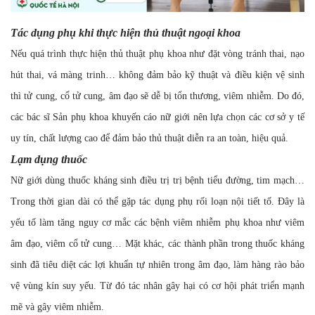
Tác dụng phụ khi thực hiện thủ thuật ngoại khoa
Nếu quá trình thực hiện thủ thuật phụ khoa như đặt vòng tránh thai, nạo
hút thai, vá màng trinh… không đảm bảo kỹ thuật và điều kiện vệ sinh
thì tử cung, cổ tử cung, âm đạo sẽ dễ bị tổn thương, viêm nhiễm. Do đó,
các bác sĩ Sản phụ khoa khuyến cáo nữ giới nên lựa chọn các cơ sở y tế
uy tín, chất lượng cao để đảm bảo thủ thuật diễn ra an toàn, hiệu quả.
Lạm dụng thuốc
Nữ giới dùng thuốc kháng sinh điều trị trị bệnh tiểu đường, tim mạch…
Trong thời gian dài có thể gặp tác dụng phụ rối loạn nội tiết tố. Đây là
yếu tố làm tăng nguy cơ mắc các bệnh viêm nhiễm phụ khoa như viêm
âm đạo, viêm cổ tử cung… Mặt khác, các thành phần trong thuốc kháng
sinh đã tiêu diệt các lợi khuẩn tự nhiên trong âm đạo, làm hàng rào bảo
vệ vùng kín suy yếu. Từ đó tác nhân gây hại có cơ hội phát triển mạnh
mẽ và gây viêm nhiễm.