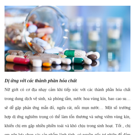
Dị ứng với các thành phần hóa chất
Nữ giới có cơ địa nhạy cảm khi tiếp xúc với các thành phần hóa chất
trong dung dịch vệ sinh, xà phòng tắm, nước hoa vùng kín, bao cao su…
sẽ dễ gặp phản ứng mẩn đỏ, ngứa rát, nổi mụn nước… Một số trường
hợp dị ứng nghiêm trọng có thể làm tổn thương và sưng viêm vùng kín,
khiến chị em gặp nhiều phiền toái và khó chịu trong sinh hoạt. Tốt , chị
em nên lựa chọn các sản phẩm lành tính, có nguồn gốc tự nhiên để đảm