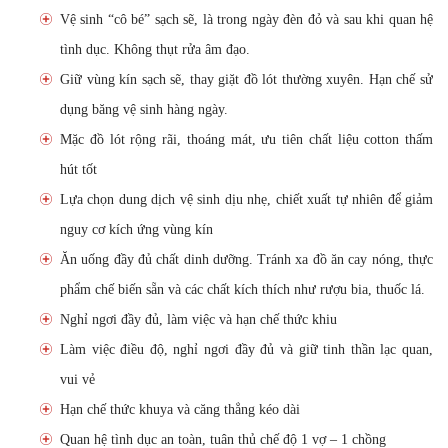
Vệ sinh “cô bé” sạch sẽ, là trong ngày đèn đỏ và sau khi quan hệ
tình dục. Không thụt rửa âm đạo.
Giữ vùng kín sạch sẽ, thay giặt đồ lót thường xuyên. Hạn chế sử
dụng băng vệ sinh hàng ngày.
Mặc đồ lót rộng rãi, thoáng mát, ưu tiên chất liệu cotton thấm
hút tốt
Lựa chọn dung dịch vệ sinh dịu nhẹ, chiết xuất tự nhiên để giảm
nguy cơ kích ứng vùng kín
Ăn uống đầy đủ chất dinh dưỡng. Tránh xa đồ ăn cay nóng, thực
phẩm chế biến sẵn và các chất kích thích như rượu bia, thuốc lá.
Nghỉ ngơi đầy đủ, làm việc và hạn chế thức khiu
Làm việc điều độ, nghỉ ngơi đầy đủ và giữ tinh thần lạc quan,
vui vẻ
Hạn chế thức khuya và căng thẳng kéo dài
Quan hệ tình dục an toàn, tuân thủ chế độ 1 vợ – 1 chồng