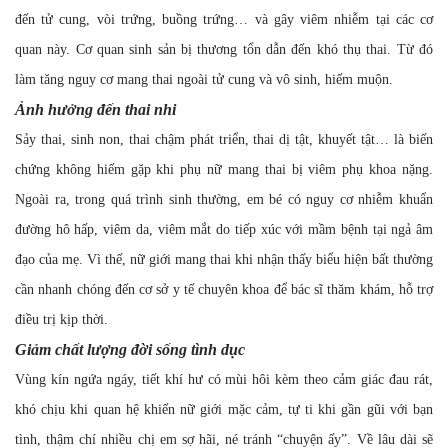
đến tử cung, vòi trứng, buồng trứng… và gây viêm nhiễm tại các cơ
quan này. Cơ quan sinh sản bị thương tổn dẫn đến khó thụ thai. Từ đó
làm tăng nguy cơ mang thai ngoài tử cung và vô sinh, hiếm muộn.
Ảnh hưởng đến thai nhi
Sảy thai, sinh non, thai chậm phát triển, thai dị tật, khuyết tật… là biến
chứng không hiếm gặp khi phụ nữ mang thai bị viêm phụ khoa nặng.
Ngoài ra, trong quá trình sinh thường, em bé có nguy cơ nhiễm khuẩn
đường hô hấp, viêm da, viêm mắt do tiếp xúc với mầm bệnh tại ngả âm
đạo của mẹ. Vì thế, nữ giới mang thai khi nhận thấy biểu hiện bất thường
cần nhanh chóng đến cơ sở y tế chuyên khoa để bác sĩ thăm khám, hỗ trợ
điều trị kịp thời.
Giảm chất lượng đời sống tình dục
Vùng kín ngứa ngáy, tiết khí hư có mùi hôi kèm theo cảm giác đau rát,
khó chịu khi quan hệ khiến nữ giới mặc cảm, tự ti khi gần gũi với bạn
tình, thậm chí nhiều chị em sợ hãi, né tránh “chuyện ấy”. Về lâu dài sẽ