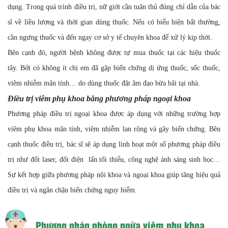
dụng. Trong quá trình điều trị, nữ giới cần tuân thủ đúng chỉ dẫn của bác
sĩ về liều lượng và thời gian dùng thuốc. Nếu có biểu hiện bất thường,
cần ngưng thuốc và đến ngay cơ sở y tế chuyên khoa để xử lý kịp thời.
Bên cạnh đó, người bệnh không được tự mua thuốc tại các hiệu thuốc
tây. Bởi có không ít chị em đã gặp biến chứng dị ứng thuốc, sốc thuốc,
viêm nhiễm mãn tính… do dùng thuốc đặt âm đạo bừa bãi tại nhà.
Điều trị viêm phụ khoa bằng phương pháp ngoại khoa
Phương pháp điều trị ngoại khoa được áp dụng với những trường hợp
viêm phụ khoa mãn tính, viêm nhiễm lan rộng và gây biến chứng. Bên
cạnh thuốc điều trị, bác sĩ sẽ áp dụng linh hoạt một số phương pháp điều
trị như đốt laser, đốt điện lấn tối thiểu, công nghệ ánh sáng sinh học…
Sự kết hợp giữa phương pháp nội khoa và ngoại khoa giúp tăng hiệu quả
điều trị và ngăn chặn biến chứng nguy hiểm.
Phương pháp phòng ngừa viêm phụ khoa