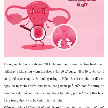
Thống kê cho biết có khoảng 90% chị em phụ nữ mắc các loại bệnh viêm
nhiễm phụ khoa như viêm âm đạo, viêm cổ tử cung, viêm lộ tuyến cổ tử
cung, viêm tử cung, viêm buồng trứng… Hầu hết chị em phụ nữ đều có
nguy cơ bị viêm nhiễm phụ khoa, song bệnh phổ biến hơn ở những nữ
giới trong độ tuổi sinh sản, đã hoạt động tình dục, phụ nữ mang thai hoặc
đang trong thời kỳ mãn kinh, tiền mãn kinh.
Viêm phụ khoa không chỉ gây phiền toái trong sinh hoạt hàng ngày mà