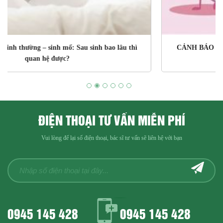
CẢNH BÁO NGUY CƠ VÔ SINH, SẢY THAI KHI BỊ TỬ
CUNG LẠNH
ĐIỆN THOẠI TƯ VẤN MIỄN PHÍ
Vui lòng để lại số điện thoại, bác sĩ tư vấn sẽ liên hệ với bạn
0945 145 428
0945 145 428