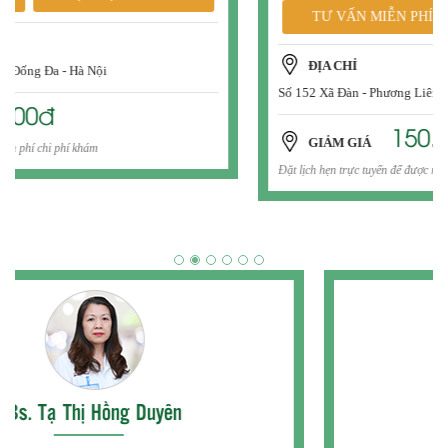
TƯ VẤN MIỄN PHÍ
ĐẶT HẸN ONLINE
ĐỊA CHỈ
Số 152 Xã Đàn - Phương Liên - Đống Đa - Hà Nội
150.000đ
GIẢM GIÁ
Đặt lịch hẹn trực tuyến để được miễn phí chi phí khám
Bs. Nguyễn Thị Thu Hiên